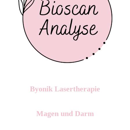
Byonik Lasertherapie
Magen und Darm