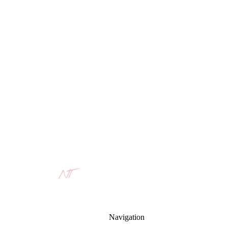
Nicole Tasch
Werde deine eigener
Gesundheitsmanager
Navigation