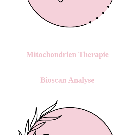
Mitochondrien Therapie
Bioscan Analyse