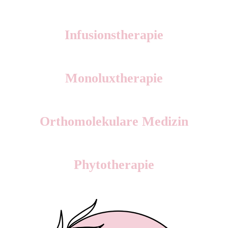
Infusionstherapie
Monoluxtherapie
Orthomolekulare Medizin
Phytotherapie