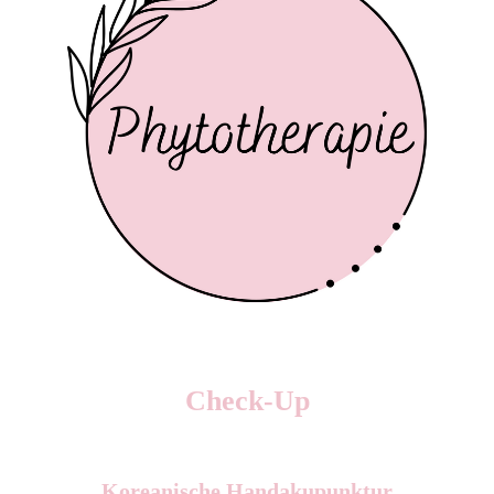
Check-Up
Koreanische Handakupunktur